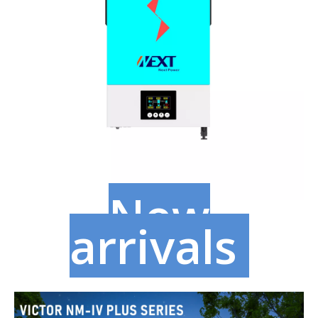
New
arrivals