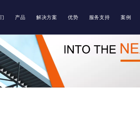
们
产品
解决方案
优势
服务支持
案例
司简介
光伏逆变器
画册资料
业文化
光伏系统
文档下载
品证书
储能系统
常问问题
司风采
视频资料