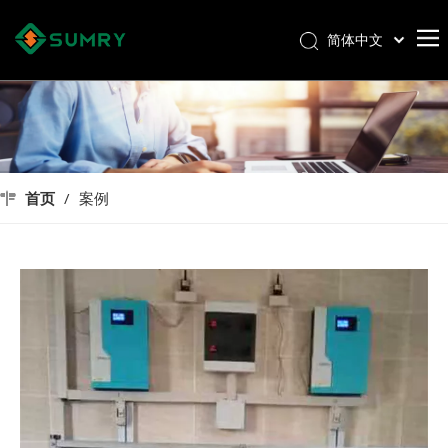
简体中文
Afrikaans
Kiswahili
ไทย
Italiano
Deutsch
首页
/
案例
Português
Español
Pусский
Français
العربية
English